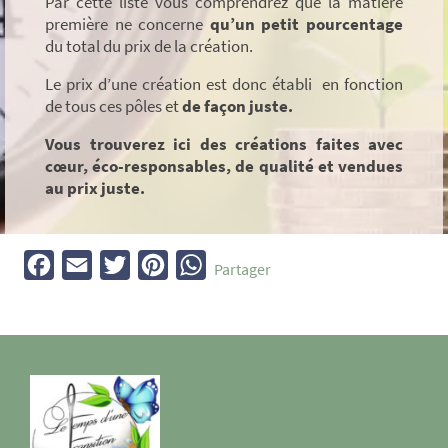
Par cette liste vous comprendrez que la matière
première ne concerne
qu’un petit pourcentage
du total du prix de la création.
Le prix d’une création est donc établi en fonction
de tous ces pôles et
de façon juste.
Vous trouverez ici des créations faites avec
cœur, éco-responsables, de qualité et vendues
au prix juste.
Facebook
Email
Twitter
Pinterest
WhatsApp
Partager