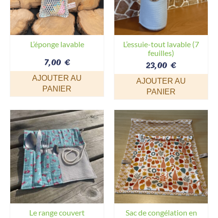
options
peuvent
être
choisies
sur
L’éponge lavable
L’essuie-tout lavable (7
feuilles)
la
7,00
€
23,00
page
€
du
AJOUTER AU
AJOUTER AU
produit
PANIER
PANIER
Le range couvert
Sac de congélation en