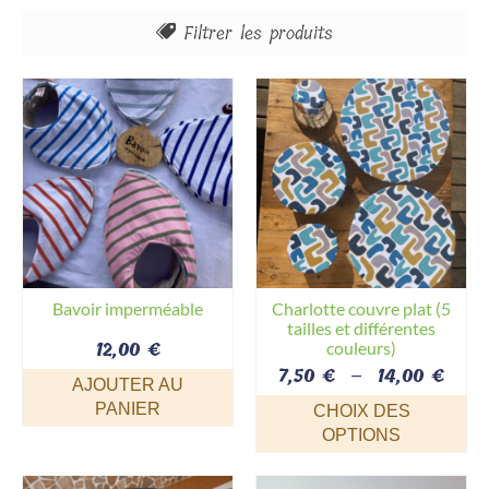
Filtrer les produits
Tout
Les housses pour billig
Pour infuser
Charlottes Couvre Plat
Bavoir imperméable
Charlotte couvre plat (5
tailles et différentes
12,00
€
couleurs)
Plag
7,50
€
–
14,00
€
AJOUTER AU
de
PANIER
CHOIX DES
prix 
OPTIONS
7,50
Ce
à
produit