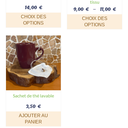
tissu
14,00
€
Plag
9,00
€
–
11,00
€
de
CHOIX DES
CHOIX DES
prix 
OPTIONS
OPTIONS
9,00
Ce
Ce
à
produit
produit
11,00
a
a
plusieurs
plusieurs
variations.
variations.
Les
Les
options
options
peuvent
peuvent
être
être
choisies
choisies
sur
sur
Sachet de thé lavable
la
la
3,50
page
€
page
du
du
AJOUTER AU
produit
produit
PANIER