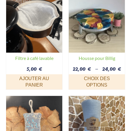
14,0
a
plusieurs
variations.
Les
options
peuvent
être
choisies
sur
Filtre à café lavable
Housse pour Billig
la
Pla
5,00
€
22,00
€
–
24,00
€
page
de
du
AJOUTER AU
CHOIX DES
prix
produit
PANIER
OPTIONS
22,0
Ce
à
produit
24,
a
plusieurs
variations.
Les