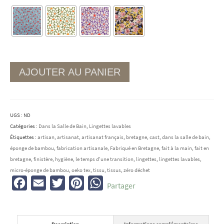
AJOUTER AU PANIER
UGS :
ND
Catégories :
Dans la Salle de Bain
,
Lingettes lavables
Étiquettes :
artisan
,
artisanat
,
artisanat français
,
bretagne
,
cast
,
dans la salle de bain
,
éponge de bambou
,
fabrication artisanale
,
Fabriqué en Bretagne
,
fait à la main
,
fait en
bretagne
,
finistère
,
hygiène
,
le temps d'une transition
,
lingettes
,
lingettes lavables
,
micro-éponge de bambou
,
oeko tex
,
tissu
,
tissus
,
zéro déchet
Facebook
Email
Twitter
Pinterest
WhatsApp
Partager
Description
Informations complémentaires