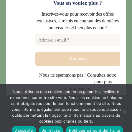
Vous en voulez plus ?
Inscrivez-vous pour recevoir des offres
exclusives, être mis eu courant des dernières
nouveautés et bien plus encore!
Nous ne spammons pas ! Consultez notre
politique de confidentialité
pour plus
d’informations.
Nous utilisons des cookies pour vous garantir la meilleure
expérience sur notre site web. Seuls les cookies techniques
sont obligatoires pour le bon fonctionnement du site. Nous
vous informons également que nous ne disposons d'aucun
Contact
Plan du site
Politique de confidentialité
Conditions générales de vente (CGV)
outils permettant la traçabilité d'informations au travers de
Mentions légales
cookies publicitaires ou tiers.
© 2026 Le Temps d'une transition
J'accepte
Je refuse
Politique de confidentialité