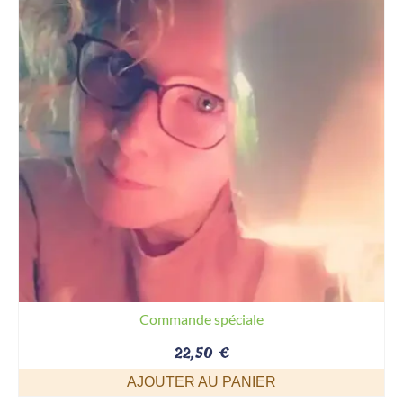
être
choisies
sur
la
page
du
produit
Commande spéciale
22,50
€
AJOUTER AU PANIER