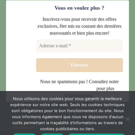
Vous en voulez plus ?
Inscrivez-vous pour recevoir des offres
exclusives, être mis eu courant des dernières
nouveautés et bien plus encore!
Nous ne spammons pas ! Consultez notre
politique de confidentialité
pour plus
d’informations.
Nous utilisons des cookies pour vous garantir la meilleure
expérience sur notre site web. Seuls les cookies techniques
sont obligatoires pour le bon fonctionnement du site. Nous
vous informons également que nous ne disposons d'aucun
Contact
Plan du site
Politique de confidentialité
Conditions générales de vente (CGV)
outils permettant la traçabilité d'informations au travers de
Mentions légales
cookies publicitaires ou tiers.