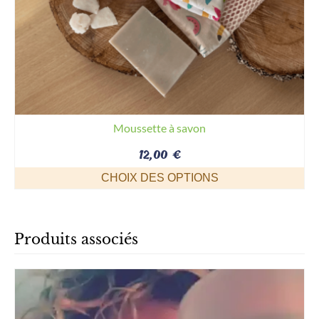
Moussette à savon
12,00
€
CHOIX DES OPTIONS
Ce
produit
a
Produits associés
plusieurs
variations.
Les
options
peuvent