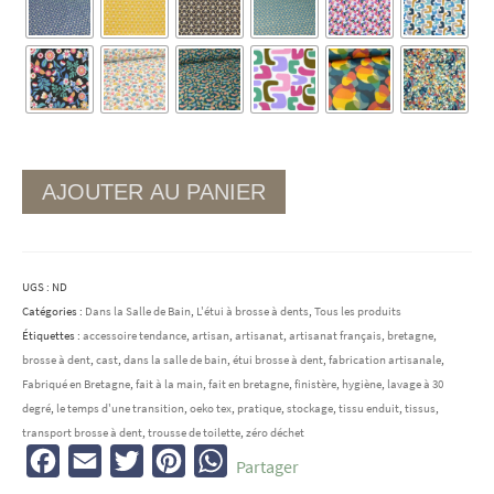
AJOUTER AU PANIER
UGS :
ND
Catégories :
Dans la Salle de Bain
,
L'étui à brosse à dents
,
Tous les produits
Étiquettes :
accessoire tendance
,
artisan
,
artisanat
,
artisanat français
,
bretagne
,
brosse à dent
,
cast
,
dans la salle de bain
,
étui brosse à dent
,
fabrication artisanale
,
Fabriqué en Bretagne
,
fait à la main
,
fait en bretagne
,
finistère
,
hygiène
,
lavage à 30
degré
,
le temps d'une transition
,
oeko tex
,
pratique
,
stockage
,
tissu enduit
,
tissus
,
transport brosse à dent
,
trousse de toilette
,
zéro déchet
Facebook
Email
Twitter
Pinterest
WhatsApp
Partager