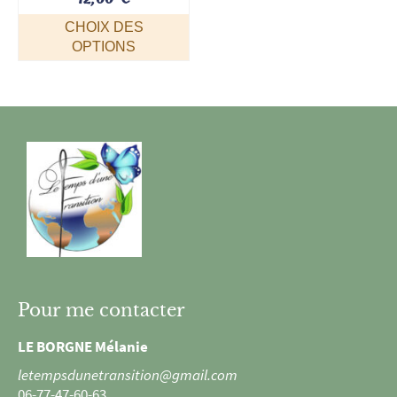
du
CHOIX DES
produit
OPTIONS
Ce
produit
a
plusieurs
variations.
Les
options
peuvent
être
choisies
sur
la
page
Pour me contacter
du
produit
LE BORGNE Mélanie
letempsdunetransition@gmail.com
06-77-47-60-63