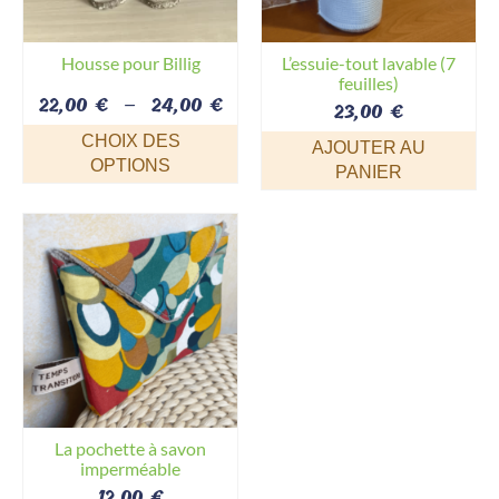
choisies
être
sur
choisies
la
sur
Housse pour Billig
L’essuie-tout lavable (7
page
la
feuilles)
Plage
22,00
€
–
24,00
€
du
page
23,00
€
de
produit
du
CHOIX DES
prix :
AJOUTER AU
produit
OPTIONS
22,00 €
PANIER
Ce
à
produit
24,00 €
a
plusieurs
variations.
Les
options
peuvent
être
choisies
sur
La pochette à savon
la
imperméable
page
12,00
€