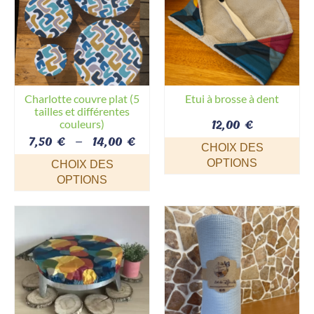
Charlotte couvre plat (5
Etui à brosse à dent
tailles et différentes
12,00
€
couleurs)
Plage
7,50
€
–
14,00
€
CHOIX DES
de
OPTIONS
CHOIX DES
prix :
Ce
OPTIONS
7,50 €
produit
Ce
à
a
produit
14,00 €
plusieurs
a
variations.
plusieurs
Les
variations.
options
Les
peuvent
options
être
peuvent