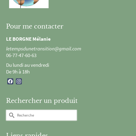
choisies
choisies
sur
sur
la
la
page
page
Pour me contacter
du
du
produit
produit
LE BORGNE Mélanie
letempsdunetransition@gmail.com
06-77-47-60-63
Du lundi au vendredi
De 9h à 18h
Facebook
Instagram
Rechercher un produit
Rechercher :
Liens rapides