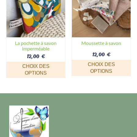
La pochette à savon
Moussette à savon
imperméable
12,00
€
12,00
€
CHOIX DES
CHOIX DES
OPTIONS
OPTIONS
Ce
Ce
produit
produit
a
a
plusieurs
plusieurs
variations.
variations.
Les
Les
options
options
peuvent
peuvent
être
être