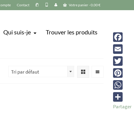
compte
Contact
Votre panier
-
0,00
€
Qui suis-je
Trouver les produits
Facebook
Email
Twitter
Tri par défaut
Pinterest
WhatsAp
Partager