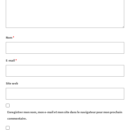
Nom
*
E-mail
*
Site web
Enregistrer mon nom, mon e-mail et mon site dans le navigateur pour mon prochain
commentaire.