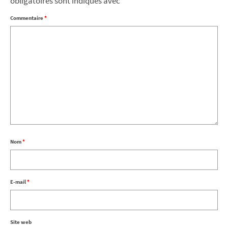
obligatoires sont indiqués avec
*
Commentaire
*
Nom
*
E-mail
*
Site web