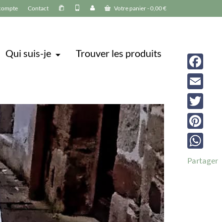
compte
Contact
Votre panier
-
0,00
€
Qui suis-je
Trouver les produits
Facebook
Email
Twitter
Pinterest
WhatsAp
Partager