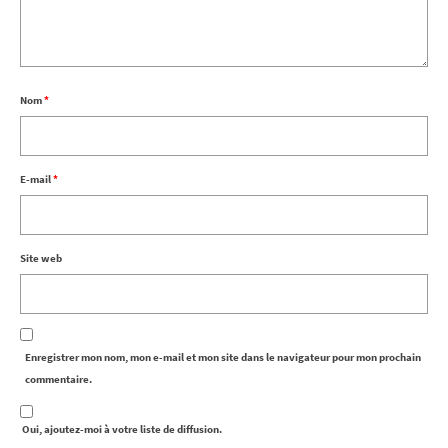
Nom
*
E-mail
*
Site web
Enregistrer mon nom, mon e-mail et mon site dans le navigateur pour mon prochain
commentaire.
Oui, ajoutez-moi à votre liste de diffusion.