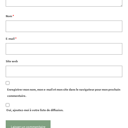
Nom
*
E-mail
*
Site web
Enregistrer mon nom, mon e-mail et mon site dans le navigateur pour mon prochain
commentaire.
Oui, ajoutez-moi à votre liste de diffusion.