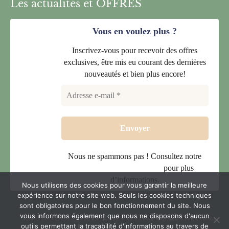
Les actualités et OFFRES
Vous en voulez plus ?
Inscrivez-vous pour recevoir des offres
exclusives, être mis eu courant des dernières
nouveautés et bien plus encore!
Nous ne spammons pas ! Consultez notre
politique de confidentialité
pour plus
d’informations.
Nous utilisons des cookies pour vous garantir la meilleure
expérience sur notre site web. Seuls les cookies techniques
sont obligatoires pour le bon fonctionnement du site. Nous
vous informons également que nous ne disposons d'aucun
Contact
Plan du site
Politique de confidentialité
Conditions générales de vente (CGV)
outils permettant la traçabilité d'informations au travers de