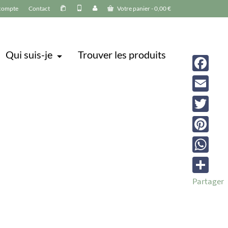
compte
Contact
Votre panier
-
0,00
€
Qui suis-je
Trouver les produits
Facebook
Email
Twitter
Pinterest
WhatsAp
Partager