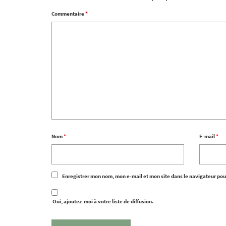
Commentaire
*
Nom
*
E-mail
*
Enregistrer mon nom, mon e-mail et mon site dans le navigateur po
Oui, ajoutez-moi à votre liste de diffusion.