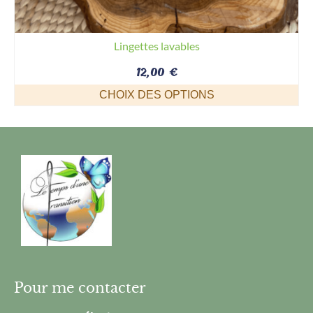
Lingettes lavables
12,00
€
CHOIX DES OPTIONS
Ce
produit
a
plusieurs
variations.
Les
options
peuvent
être
choisies
sur
la
Pour me contacter
page
du