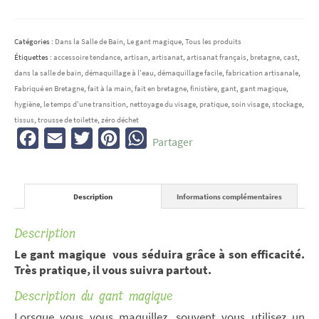
Le
gant
magique
Catégories :
Dans la Salle de Bain
,
Le gant magique
,
Tous les produits
Étiquettes :
accessoire tendance
,
artisan
,
artisanat
,
artisanat français
,
bretagne
,
cast
,
dans la salle de bain
,
démaquillage à l'eau
,
démaquillage facile
,
fabrication artisanale
,
Fabriqué en Bretagne
,
fait à la main
,
fait en bretagne
,
finistère
,
gant
,
gant magique
,
hygiène
,
le temps d'une transition
,
nettoyage du visage
,
pratique
,
soin visage
,
stockage
,
tissus
,
trousse de toilette
,
zéro déchet
Facebook
Email
Twitter
Pinterest
WhatsApp
Partager
Description
Informations complémentaires
Description
Le gant magique vous séduira grâce à son efficacité.
Très pratique, il vous suivra partout.
Description du gant magique
Lorsque vous vous maquillez, souvent vous utilisez un