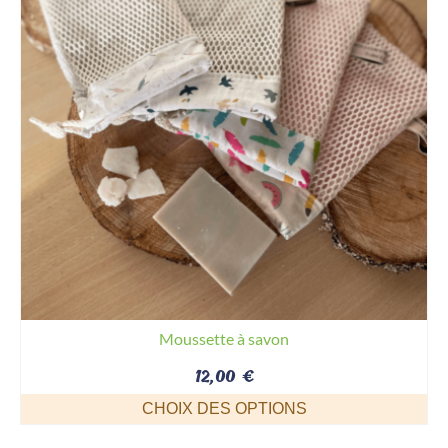
Moussette à savon
12,00
€
CHOIX DES OPTIONS
Ce