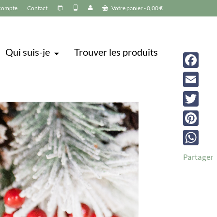
compte
Contact
Votre panier
-
0,00
€
Qui suis-je
Trouver les produits
Facebook
Email
Twitter
Pinterest
WhatsAp
Partager