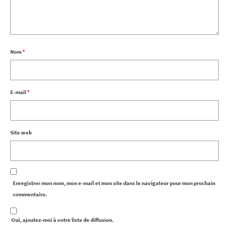
Nom
*
E-mail
*
Site web
Enregistrer mon nom, mon e-mail et mon site dans le navigateur pour mon prochain
commentaire.
Oui, ajoutez-moi à votre liste de diffusion.