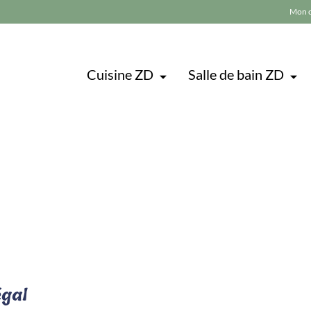
Mon 
Cuisine ZD
Salle de bain ZD
égal