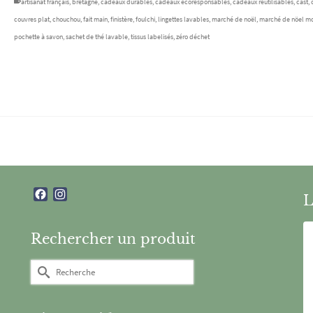
artisanat français
,
bretagne
,
cadeaux durables
,
cadeaux écoresponsables
,
cadeaux réutilisables
,
cast
,
couvres plat
,
chouchou
,
fait main
,
finistère
,
foulchi
,
lingettes lavables
,
marché de noël
,
marché de nöel mo
pochette à savon
,
sachet de thé lavable
,
tissus labelisés
,
zéro déchet
Facebook
Instagram
L
Rechercher un produit
Rechercher :