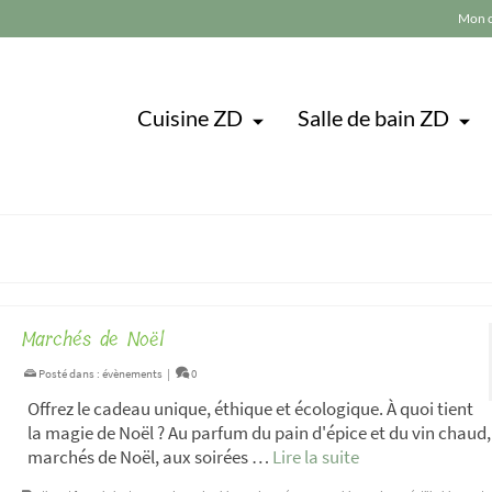
Mon 
Cuisine ZD
Salle de bain ZD
Marchés de Noël
Posté dans :
évènements
|
0
Offrez le cadeau unique, éthique et écologique. À quoi tient
la magie de Noël ? Au parfum du pain d'épice et du vin chaud
marchés de Noël, aux soirées …
Lire la suite