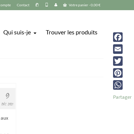
compte
Contact
Votre panier
-
0,00
€
Qui suis-je
Trouver les produits
Facebook
Email
Twitter
Pinterest
9
WhatsAp
Partager
DÉC 2021
, aux