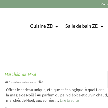
Mon 
Cuisine ZD
Salle de bain ZD
Marchés de Noël
Posté dans :
évènements
|
0
Offrez le cadeau unique, éthique et écologique. À quoi tient
la magie de Noël ? Au parfum du pain d'épice et du vin chaud
marchés de Noël, aux soirées …
Lire la suite