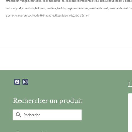
artisanat français
,
bretagne
,
cadeaux durables
,
cadeaux écoresponsables
,
cadeaux réutilisables
,
cast
,
couvres plat
,
chouchou
,
fait main
,
finistère
,
foulchi
,
lingettes lavables
,
marché de noël
,
marché de nöel mo
pochette à savon
,
sachet de thé lavable
,
tissus labelisés
,
zéro déchet
Facebook
Instagram
L
Rechercher un produit
Rechercher :