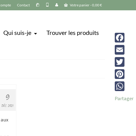
compte
Contact
Votre panier
-
0,00
€
Qui suis-je
Trouver les produits
Facebook
Email
Twitter
Pinterest
9
WhatsAp
Partager
DÉC 2021
, aux