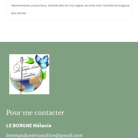
hebdomadaire
,
producteurs
,
redistribution de mon argent
,
seconde main
,
transition écologique
,
zéro déchet
Pour me contacter
LE BORGNE Mélanie
letempsdunetransition@gmail.com