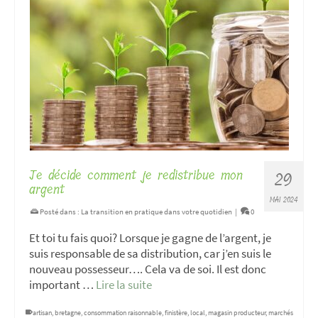
Je décide comment je redistribue mon
29
argent
MAI 2024
Posté dans :
La transition en pratique dans votre quotidien
|
0
Et toi tu fais quoi? Lorsque je gagne de l’argent, je
suis responsable de sa distribution, car j’en suis le
nouveau possesseur…. Cela va de soi. Il est donc
important …
Lire la suite
artisan
,
bretagne
,
consommation raisonnable
,
finistère
,
local
,
magasin producteur
,
marchés